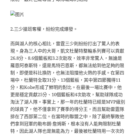
2.三少搶班奪權，紛紛完成爆發。
而與湖人的核心相比，雷霆三少則紛紛打出了驚人的表
現。身為三人中的大哥，凱文杜蘭特整輪系列賽可以貢獻
26.8分、8.6個籃板和3.2次助攻，效率非常驚人，無論是
羅恩阿泰斯特，還是馬特巴恩斯，都無法給到他足夠的限
制，即便是科比換防，也無法阻擋他火熱的手感。在第四
場中，杜蘭特全取31分、13個籃板，其中第四節獨得11
分，和Kobe形成了鮮明的對比。在最後一場比賽中，他
更是穩定貢獻25分、10個籃板和4次助攻，幫助球隊成功
淘汰了湖人隊。事實上，那一年的杜蘭特已經是MVP級別
的球員了，他不僅拿到了賽季的得分王，而且幫助雷霆隊
排在了西部第二位。在當時的聯盟之中，除了最終擊敗他
們拿到冠軍的勒布朗·詹姆斯，根本沒有人能夠限制杜蘭
特，因此湖人隊也是無能為力，最後被杜蘭特用一次次的