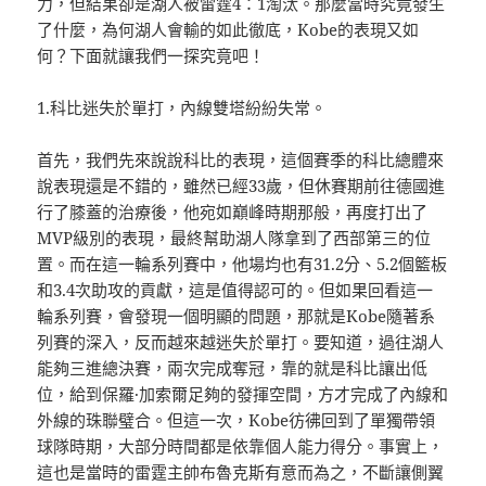
力，但結果卻是湖人被雷霆4：1淘汰。那麼當時究竟發生
了什麼，為何湖人會輸的如此徹底，Kobe的表現又如
何？下面就讓我們一探究竟吧！
1.科比迷失於單打，內線雙塔紛紛失常。
首先，我們先來說說科比的表現，這個賽季的科比總體來
說表現還是不錯的，雖然已經33歲，但休賽期前往德國進
行了膝蓋的治療後，他宛如巔峰時期那般，再度打出了
MVP級別的表現，最終幫助湖人隊拿到了西部第三的位
置。而在這一輪系列賽中，他場均也有31.2分、5.2個籃板
和3.4次助攻的貢獻，這是值得認可的。但如果回看這一
輪系列賽，會發現一個明顯的問題，那就是Kobe隨著系
列賽的深入，反而越來越迷失於單打。要知道，過往湖人
能夠三進總決賽，兩次完成奪冠，靠的就是科比讓出低
位，給到保羅·加索爾足夠的發揮空間，方才完成了內線和
外線的珠聯璧合。但這一次，Kobe彷彿回到了單獨帶領
球隊時期，大部分時間都是依靠個人能力得分。事實上，
這也是當時的雷霆主帥布魯克斯有意而為之，不斷讓側翼