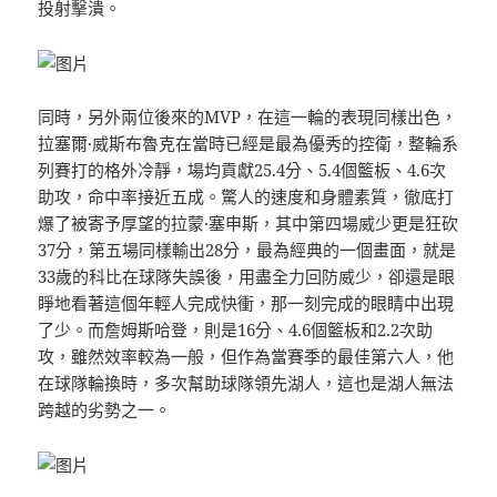
投射擊潰。
同時，另外兩位後來的MVP，在這一輪的表現同樣出色，
拉塞爾·威斯布魯克在當時已經是最為優秀的控衛，整輪系
列賽打的格外冷靜，場均貢獻25.4分、5.4個籃板、4.6次
助攻，命中率接近五成。驚人的速度和身體素質，徹底打
爆了被寄予厚望的拉蒙·塞申斯，其中第四場威少更是狂砍
37分，第五場同樣輸出28分，最為經典的一個畫面，就是
33歲的科比在球隊失誤後，用盡全力回防威少，卻還是眼
睜地看著這個年輕人完成快衝，那一刻完成的眼睛中出現
了少。而詹姆斯哈登，則是16分、4.6個籃板和2.2次助
攻，雖然效率較為一般，但作為當賽季的最佳第六人，他
在球隊輪換時，多次幫助球隊領先湖人，這也是湖人無法
跨越的劣勢之一。