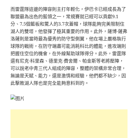
而雷霆隊這邊的陣容則主打年輕化，伊巴卡已經成長為了
聯盟最為出色的藍領之一，常規賽就已經可以貢獻9.1
分、7.5個籃板和驚人的3.7次蓋帽，球隊能夠完美限制住
湖人的雙塔，他發揮了極其重要的作用。此外，薩博·薩弗
洛薩則是當時最為優秀的防守型側翼，他在場上嚴格執行
球隊的戰術，在防守端盡可能消耗科比的體能，進攻端則
把握住空位的機會，在外線幫助球隊得分。此外，雷霆隊
還有尼克·科里森、德里克·費舍爾、帕金斯等老將壓陣，
可以說老中青三代人組成的陣容，整體的架構非常合理，
無論是天賦、能力，還是激情和經驗，他們都不缺少，因
此擊敗湖人隊也是完全能夠意料到的。