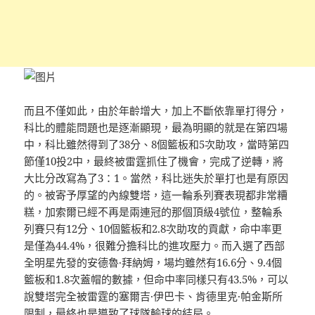
而且不僅如此，由於年齡增大，加上不斷依靠單打得分，
科比的體能問題也是逐漸顯現，最為明顯的就是在第四場
中，科比雖然得到了38分、8個籃板和5次助攻，當時第四
節僅10投2中，最終被雷霆抓住了機會，完成了逆轉，將
大比分改寫為了3：1。當然，科比迷失於單打也是有原因
的。被寄予厚望的內線雙塔，這一輪系列賽表現都非常糟
糕，加索爾已經不再是兩連冠的那個頂級4號位，整輪系
列賽只有12分、10個籃板和2.8次助攻的貢獻，命中率更
是僅為44.4%，很難分擔科比的進攻壓力。而入選了西部
全明星先發的安德魯·拜納姆，場均雖然有16.6分、9.4個
籃板和1.8次蓋帽的數據，但命中率同樣只有43.5%，可以
說雙塔完全被雷霆的塞爾吉·伊巴卡、肯德里克·帕金斯所
限制，最終也是導致了球隊輸球的結局。