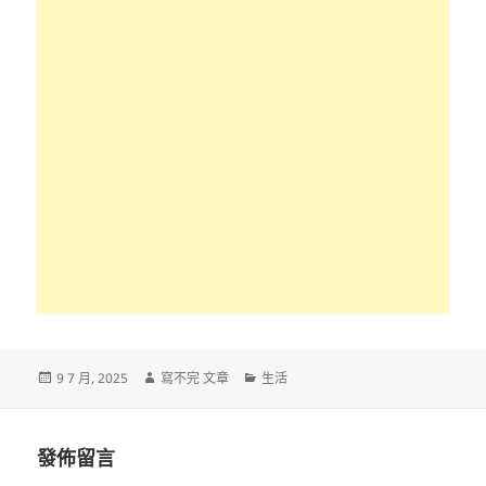
發
作
分
9 7 月, 2025
寫不完 文章
生活
佈
者
類
日
期:
發佈留言