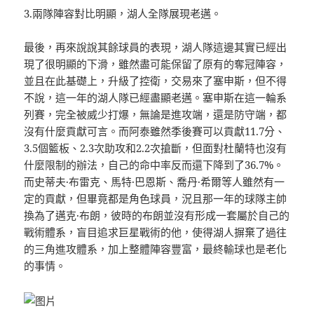
3.兩隊陣容對比明顯，湖人全隊展現老邁。
最後，再來說說其餘球員的表現，湖人隊這邊其實已經出
現了很明顯的下滑，雖然盡可能保留了原有的奪冠陣容，
並且在此基礎上，升級了控衛，交易來了塞申斯，但不得
不說，這一年的湖人隊已經盡顯老邁。塞申斯在這一輪系
列賽，完全被威少打爆，無論是進攻端，還是防守端，都
沒有什麼貢獻可言。而阿泰雖然季後賽可以貢獻11.7分、
3.5個籃板、2.3次助攻和2.2次搶斷，但面對杜蘭特也沒有
什麼限制的辦法，自己的命中率反而還下降到了36.7%。
而史蒂夫·布雷克、馬特·巴恩斯、喬丹·希爾等人雖然有一
定的貢獻，但畢竟都是角色球員，況且那一年的球隊主帥
換為了邁克·布朗，彼時的布朗並沒有形成一套屬於自己的
戰術體系，盲目追求巨星戰術的他，使得湖人摒棄了過往
的三角進攻體系，加上整體陣容豐富，最終輸球也是老化
的事情。
×