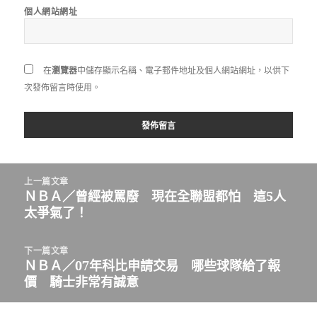
個人網站網址
在
瀏覽器
中儲存顯示名稱、電子郵件地址及個人網站網址，以供下
次發佈留言時使用。
文
上一篇文章
章
ＮＢＡ／曾經被罵廢 現在全聯盟都怕 這5人
上
導
太爭氣了！
一
覽
篇
文
下一篇文章
章:
ＮＢＡ／07年科比申請交易 哪些球隊給了報
下
價 騎士非常有誠意
一
篇
文