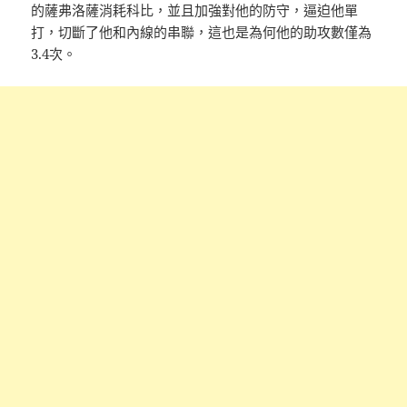
的薩弗洛薩消耗科比，並且加強對他的防守，逼迫他單
打，切斷了他和內線的串聯，這也是為何他的助攻數僅為
3.4次。