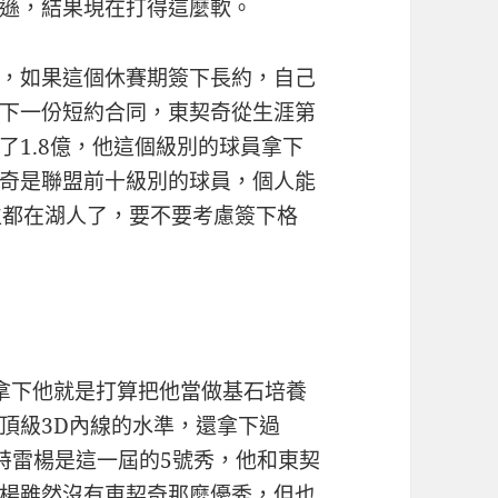
遜，結果現在打得這麼軟。
，如果這個休賽期簽下長約，自己
下一份短約合同，東契奇從生涯第
了1.8億，他這個級別的球員拿下
奇是聯盟前十級別的球員，個人能
位都在湖人了，要不要考慮簽下格
拿下他就是打算把他當做基石培養
頂級3D內線的水準，還拿下過
，特雷楊是這一屆的5號秀，他和東契
楊雖然沒有東契奇那麼優秀，但也