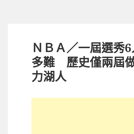
ＮＢＡ／一屆選秀6
多難 歷史僅兩屆做
力湖人