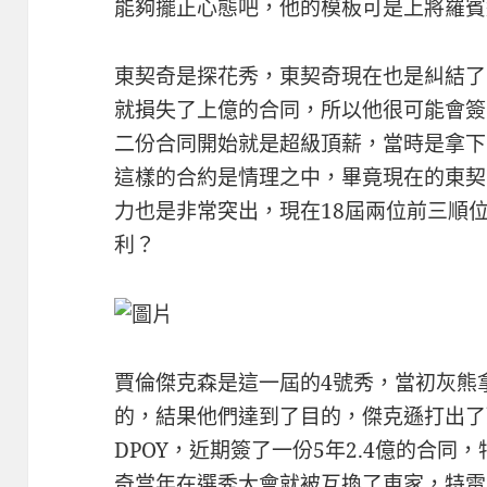
能夠擺正心態吧，他的模板可是上將羅賓
東契奇是探花秀，東契奇現在也是糾結了
就損失了上億的合同，所以他很可能會簽
二份合同開始就是超級頂薪，當時是拿下
這樣的合約是情理之中，畢竟現在的東契
力也是非常突出，現在18屆兩位前三順
利？
賈倫傑克森是這一屆的4號秀，當初灰熊
的，結果他們達到了目的，傑克遜打出了
DPOY，近期簽了一份5年2.4億的合同
奇當年在選秀大會就被互換了東家，特雷