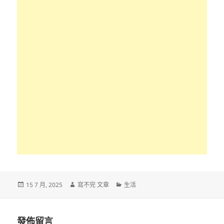
發
作
分
15 7 月, 2025
寫不完 文章
生活
佈
者
類
日
期:
發佈留言