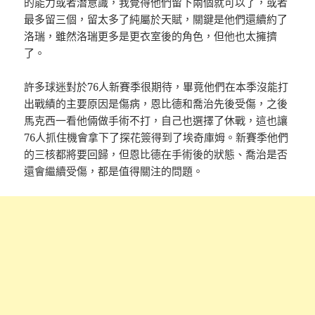
的能力或者潛意識，我覺得他們留下兩個就可以了，或者
最多留三個，留太多了純屬於天賦，關鍵是他們還續約了
洛瑞，雖然洛瑞更多是更衣室後的角色，但他也太擁擠
了。
許多球迷對於76人新賽季很期待，畢竟他們在本季沒能打
出戰績的主要原因是傷病，恩比德和喬治先後受傷，之後
馬克西一看他倆做手術不打，自己也選擇了休戰，這也讓
76人抓住機會拿下了探花簽得到了埃奇庫姆。新賽季他們
的三核都將要回歸，但恩比德在手術後的狀態、喬治是否
還會繼續受傷，都是值得關注的問題。