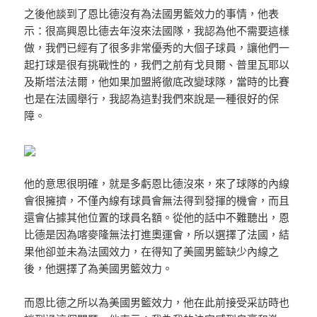
之後他談到了恩比德沒有為法國男籃效力的事情，他表
示：很高興恩比德去年沒來法國隊，我認為他不需要這樣
做，我們已經有了很多非常優秀的大個子球員，讓他們一
起打球是很有挑戰性的，我們之前有戈貝爾、普里瓦耶以
及斯塔法法爾，他如果加盟將徹底改變球隊，當時的比賽
也是在法國舉行，我認為這對我們來說是一種很好的保
障。
他的意思很明確，就是多虧恩比德沒來，來了球隊的內線
會很擁擠，不僅內線有球員會無法得到發揮的機會，而且
還會佔據其他位置的球員名額。從他的話中不難聽出，恩
比德是因為喀麥隆無法打進奧運會，所以選擇了法國，結
果他卻並未為法國效力，在得知了美國男籃缺少內線之
後，他選擇了為美國男籃效力。
而恩比德之所以為美國男籃效力，他在此前接受采訪時也