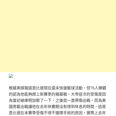
根據美媒報道恩比德現在還未恢復籃球活動，但76人樂觀
的認為他能夠趕上新賽季的揭幕戰。大帝這次的受傷是因
為當初被庫明加壓了一下，之後就一直帶傷出戰，而為美
國男籃出戰讓他在去年休賽期沒有得到休息的時間，這是
恩比德在本賽季受傷不得不選擇手術的原因，實際上去年