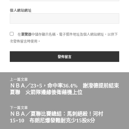
個人網站網址
在
瀏覽器
中儲存顯示名稱、電子郵件地址及個人網站網址，以供下
次發佈留言時使用。
文
上一篇文章
章
ＮＢＡ／23+5，命中率36.4% 謝潑德提前結束
上
導
夏聯 火箭隊邊緣後衛藉機上位
一
覽
篇
文
下一篇文章
章:
ＮＢＡ／夏聯比賽總結：馬刺絕殺！河村
下
15+10 布朗尼爆發難耐克少15投8分
一
篇