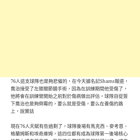
76人這支球隊也是夠悲催的，在今天據名記Shams報道，
喬治接受了左膝關節鏡手術，因為在訓練期間他受傷了，
他將會在訓練營開始之前對於傷病做出評估，球隊自從簽
下喬治也是夠倒霉的，要么就是受傷，要么在養傷的路
上，說實話
現在76人天賦有些過剩了，球隊後場有馬克西、麥考恩、
格蘭姆斯和埃奇庫姆，這四位都有成為球隊第一後場核心