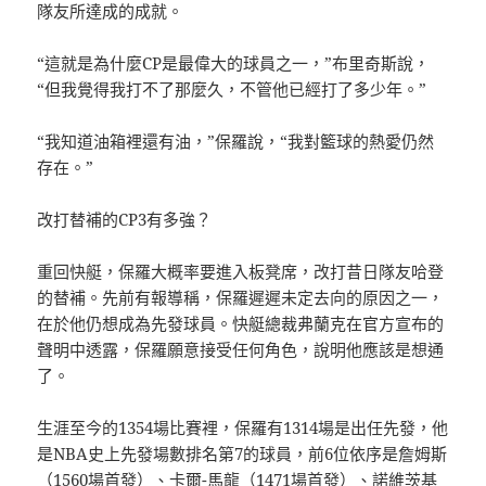
隊友所達成的成就。
“這就是為什麼CP是最偉大的球員之一，”布里奇斯說，
“但我覺得我打不了那麼久，不管他已經打了多少年。”
“我知道油箱裡還有油，”保羅說，“我對籃球的熱愛仍然
存在。”
改打替補的CP3有多強？
重回快艇，保羅大概率要進入板凳席，改打昔日隊友哈登
的替補。先前有報導稱，保羅遲遲未定去向的原因之一，
在於他仍想成為先發球員。快艇總裁弗蘭克在官方宣布的
聲明中透露，保羅願意接受任何角色，說明他應該是想通
了。
生涯至今的1354場比賽裡，保羅有1314場是出任先發，他
是NBA史上先發場數排名第7的球員，前6位依序是詹姆斯
（1560場首發）、卡爾-馬龍（1471場首發）、諾維茨基