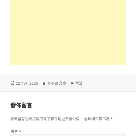
發
作
分
22 7 月, 2025
寫不完 文章
生活
佈
者
類
日
期:
發佈留言
發佈留言必須填寫的電子郵件地址不會公開。
必填欄位標示為
*
留言
*