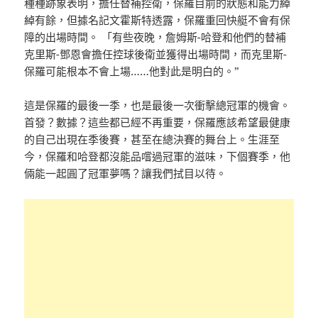
種種跡象表明，擔任替補控衛，保羅目前的狀態和能力綽
綽有餘，但據名記文霍斯特透露，保羅重回快艇不會有保
障的出場時間。 「有些夜晚，詹姆斯-哈登和他們的替補
克里斯-鄧恩會擔任控球後衛並獲得出場時間，而克里斯-
保羅可能根本不會上場……他對此是明白的。”
這是保羅的最後一季，也是最後一次衝擊總冠軍的機會。
首發？數據？這些都已經不再重要，保羅應該希望最健康
的自己出現在季後賽，甚至在總決賽的舞台上。生涯至
今，保羅和哈登都沒能品嚐過冠軍的滋味，下個賽季，他
倆能一起圓了冠軍夢嗎？讓我們拭目以待。
×