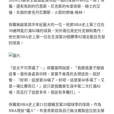
羅，還有馬刺的巴恩斯、尼克斯的布里奇斯、騎士的艾
倫、灰狼的麥克丹尼爾斯、火箭的傑倫-格林。
保羅無疑是其中年紀最大的一位，他是NBA史上第三位在
39歲時能打滿82場的球員，另外兩位是史托克頓和喬丹，
他也是NBA史上第一位在生涯第20個賽季82場全勤且先發
的球員。
「這太不可思議了，」保羅當時說道，「我跟我妻子聊過
這事。當你身處其中時，其實不會真的去想這些。就好
像，『好吧，這是第30場了。好吧，這是第40多場了。又
是一場比賽而已。』這只是我職業生涯中第二次打滿82
場，而且打了這麼多年，我這有多難打」。
保羅是NBA史上第11位徵戰至第20個球季的球員。作為
NBA現役“鐵人”，布里奇斯認為自己無法複製這位前太陽