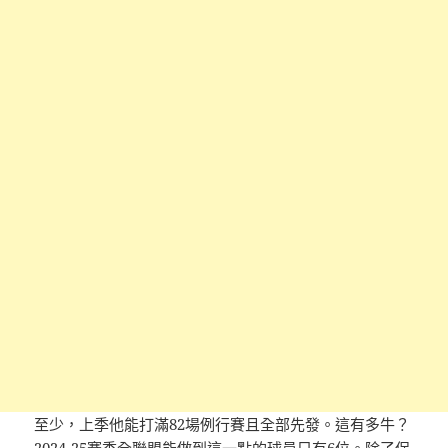
至少，上季他能打滿82場例行賽且全部先發。這有多牛？
2024-25賽季全聯盟能做到這一點的球員只有6位。除了保