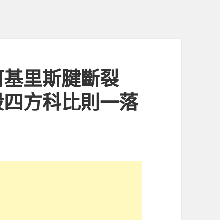
阿基里斯腱斷裂
殺四方科比則一落