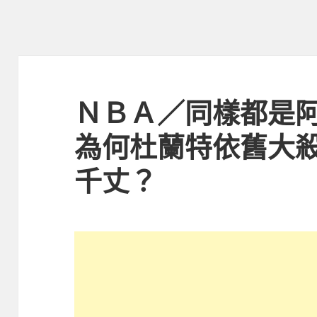
ＮＢＡ／同樣都是
為何杜蘭特依舊大
千丈？