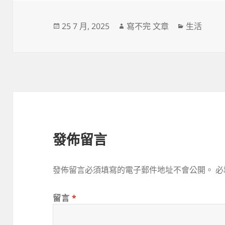
發
作
分
25 7 月, 2025
寫不完 文章
生活
佈
者
類
日
期:
發佈留言
發佈留言必須填寫的電子郵件地址不會公開。
必
留言
*