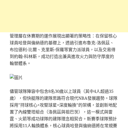
管理層在休賽期的運作展現出顯著的策略性：在保留核心
球員哈登與倫納德的基礎上，透過引進布魯克-洛佩茲、
布拉德利-比爾、克里斯-保羅等實力派球員，以及交易得
到約翰-科林斯，成功打造出兼具進攻火力與防守厚度的
輪替體系。
儘管球隊陣容中包含8名30歲以上球員（其中4人超過35
歲），但快艇隊的建隊思路符合現代NBA發展趨勢。球隊
採用”持球核心+攻堅球星+深度輪換”的架構，並創新地配
置了內線雙塔組合（洛佩茲與祖巴茨），這一模式與雷
霆、火箭等成功球隊的建隊理念相契合。新賽季球隊預計
將採用11人輪換體系，核心球員哈登與倫納德將在常規賽