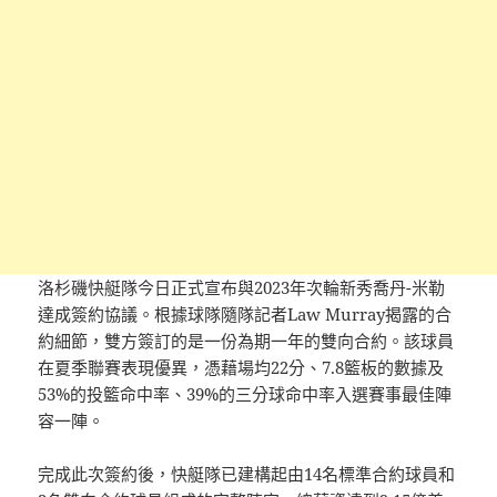
洛杉磯快艇隊今日正式宣布與2023年次輪新秀喬丹-米勒
達成簽約協議。根據球隊隨隊記者Law Murray揭露的合
約細節，雙方簽訂的是一份為期一年的雙向合約。該球員
在夏季聯賽表現優異，憑藉場均22分、7.8籃板的數據及
53%的投籃命中率、39%的三分球命中率入選賽事最佳陣
容一陣。
完成此次簽約後，快艇隊已建構起由14名標準合約球員和