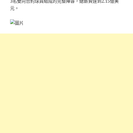
3名雙向合約球員組成的完整陣容，總薪資達到2.15億美
元。