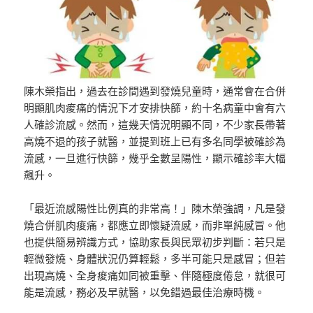
陳木榮指出，過去在診間遇到發燒兒童時，通常會在合併
明顯肌肉痠痛的情況下才安排快篩，約十名病童中會有六
人確診流感。然而，這幾天情況明顯不同，不少家長帶著
高燒不退的孩子就醫，並提到班上已有多名同學被確診為
流感，一旦進行快篩，幾乎全數呈陽性，顯示確診率大幅
飆升。
「最近流感陽性比例真的非常高！」陳木榮強調，凡是發
燒合併肌肉痠痛，都應立即懷疑流感，而非單純感冒。他
也提供簡易辨識方式，協助家長與民眾初步判斷：若只是
輕微發燒、身體狀況仍算輕鬆，多半可能只是感冒；但若
出現高燒、全身痠痛如同被重擊、伴隨極度倦怠，就很可
能是流感，務必及早就醫，以免錯過最佳治療時機。