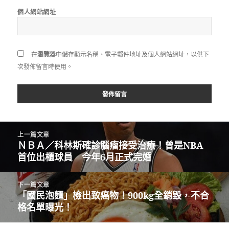
個人網站網址
在
瀏覽器
中儲存顯示名稱、電子郵件地址及個人網站網址，以供下
次發佈留言時使用。
文
上一篇文章
章
ＮＢＡ／科林斯確診腦瘤接受治療！曾是NBA
上
導
首位出櫃球員 今年6月正式完婚
一
覽
篇
文
下一篇文章
章:
「國民泡麵」檢出致癌物！900kg全銷毀，不合
下
格名單曝光！
一
篇