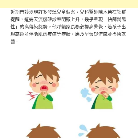
近期門診湧現許多發燒兒童個案。兒科醫師陳木榮在社群
提醒，這幾天流感確診率明顯上升，幾乎呈現「快篩就陽
性」的高傳染態勢。他呼籲家長務必提高警覺，若孩子出
現高燒並伴隨肌肉痠痛等症狀，應及早懷疑流感並盡快就
醫。