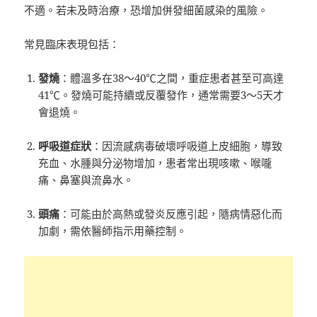
不適。若未及時治療，恐增加併發細菌感染的風險。
常見臨床表現包括：
發燒
：體溫多在38～40℃之間，重症患者甚至可高達
41℃。發燒可能持續或反覆發作，通常需要3～5天才
會退燒。
呼吸道症狀
：因流感病毒破壞呼吸道上皮細胞，導致
充血、水腫與分泌物增加，患者常出現咳嗽、喉嚨
痛、鼻塞與流鼻水。
頭痛
：可能由於高熱或發炎反應引起，隨病情惡化而
加劇，需依醫師指示用藥控制。