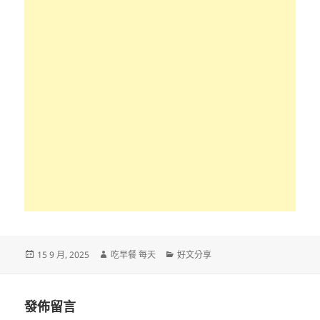
發
作
分
15 9 月, 2025
吃早餐 每天
好文分享
佈
者
類
日
期:
發佈留言