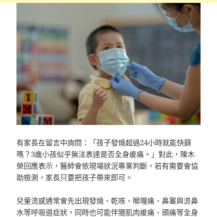
有家長在留言中詢問：「孩子發燒超過24小時就能快篩
嗎？3歲小孩似乎無法表達是否全身痠痛。」對此，陳木
榮回應表示，醫師會依現場狀況專業判斷，若有需要會協
助檢測，家長只要把孩子帶來即可。
兒童流感通常會先出現發燒、乾咳、喉嚨痛、鼻塞與流鼻
水等呼吸道症狀，同時也可能伴隨肌肉痠痛、頭痛等全身