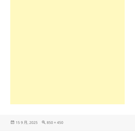
發
完
15 9 月, 2025
850 × 450
佈
整
日
尺