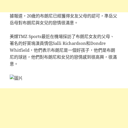
據報道，20歲的布朗尼已經獲得女友父母的認可，準岳父
岳母對布朗尼與女兒的戀情很滿意。
美媒TMZ Sports最近在機場採訪了布朗尼女友的父母、
著名的好萊塢演員情侶Salli Richardson和Dondre
Whitfield，他們表示布朗尼是一個好孩子，他們是布朗
尼的球迷，他們對布朗尼和女兒的戀情感到很高興，很滿
意。