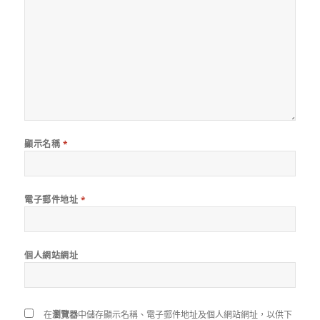
顯示名稱
*
電子郵件地址
*
個人網站網址
在
瀏覽器
中儲存顯示名稱、電子郵件地址及個人網站網址，以供下