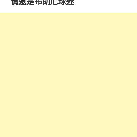
情還是布朗尼球迷