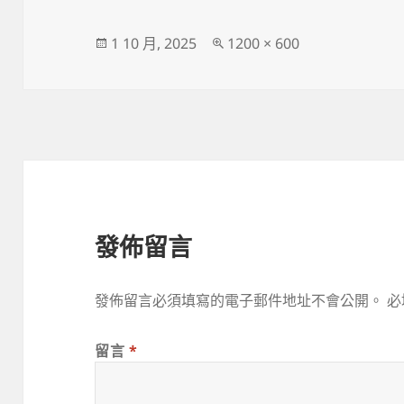
發
完
1 10 月, 2025
1200 × 600
佈
整
日
尺
期:
寸
發佈留言
發佈留言必須填寫的電子郵件地址不會公開。
必
留言
*