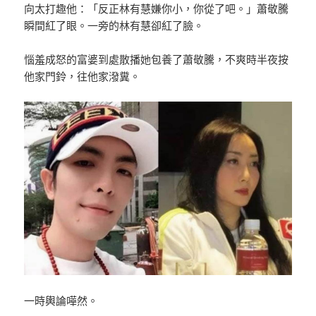
向太打趣他：「反正林有慧嫌你小，你從了吧。」蕭敬騰
瞬間紅了眼。一旁的林有慧卻紅了臉。
惱羞成怒的富婆到處散播她包養了蕭敬騰，不爽時半夜按
他家門鈴，往他家潑糞。
一時輿論嘩然。