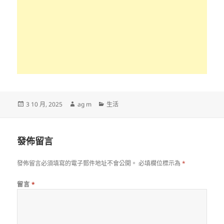
發
作
分
3 10 月, 2025
ag m
生活
佈
者
類
日
期:
發佈留言
發佈留言必須填寫的電子郵件地址不會公開。
必填欄位標示為
*
留言
*