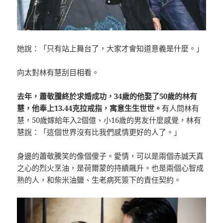
她說：「只有站上舞台了，大家才會知道意義是什麼。」
向太對林有慧刮目相看。
去年，蕭敬騰終於
求婚成功，34歲的他娶了50歲的林有
慧，他奉上13.44克拉戒指，寓意生生世世。
有人問林有
慧，50歲嫁給年入2個億、小16歲的男友什麼感覺，林有
慧說：「這個世界沒有比我們感情更好的人了。」
身邊的蕭敬騰笑的像個傻子。愛情，可以是兩個赤誠天真
之心的烈火烹油，是荷爾蒙的持續飆升。也是兩個心智成
熟的人，和柴米油鹽、生老病死簽下的責任契約。