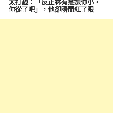
太打趣：「反正林有慧嫌你小，
你從了吧」，他卻瞬間紅了眼