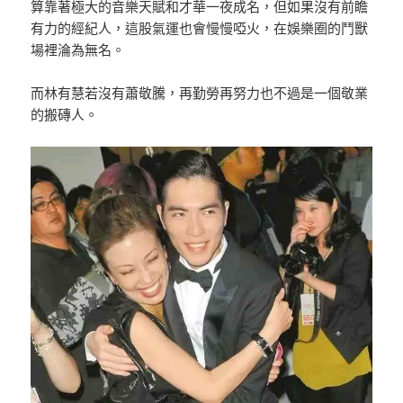
算靠著極大的音樂天賦和才華一夜成名，但如果沒有前瞻
有力的經紀人，這股氣運也會慢慢啞火，在娛樂圈的鬥獸
場裡淪為無名。
而林有慧若沒有蕭敬騰，再勤勞再努力也不過是一個敬業
的搬磚人。