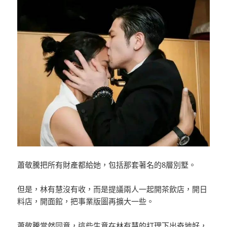
蕭敬騰把所有財產都給她，包括那套著名的8層別墅。
但是，林有慧沒有收，而是提議兩人一起開茶飲店，開日
料店，開面館，把事業版圖再擴大一些。
蕭敬騰當然同意，這些生意在林有慧的打理下出奇地好，