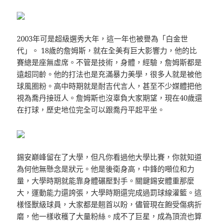
2003年可是超級選秀大年，這一年也被譽為「白金世
代」。 18歲的詹姆斯，就在全美有巨大影響力，他的比
賽總是座無虛席。不管是技術，身體，經驗，詹姆斯都是
遠超同齡。他的打法也是充滿暴力美學，很多人就是被他
球風圈粉。高中時期就是耐吉代言人，甚至不少媒體把他
視為喬丹接班人。詹姆斯也沒辜負大家期望，現在40歲還
在打球，歷史地位完全可以跟喬丹平起平坐。
錫安巔峰留在了大學，但凡你看過他大學比賽，你就知道
為何他無懸念是狀元。他是後衛身高，中鋒的噸位和力
量，大學時期就能靠身體碾壓對手。關鍵錫安體重那麼
大，運動能力還誇張，大學時期還完成過罰球線灌籃。這
樣怪獸級球員，大家都是翹首以盼，儘管現在飽受傷病折
磨，他一樣收穫了大量粉絲。成不了巨星，成為頂流也算