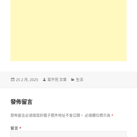
發
作
分
25 2 月, 2025
寫不完 文章
生活
佈
者
類
日
期:
發佈留言
發佈留言必須填寫的電子郵件地址不會公開。
必填欄位標示為
*
留言
*