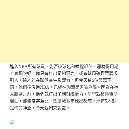
進入NBA所有球員，能否被球迷和媒體記住，那就得用場
上表現說好。你只有打出足夠實力，或者球風確實華麗吸
引人，這才能在聯盟產生影響力。但今天這5位與眾不
同，他們還沒進NBA，已經在聯盟是家喻戶曉。因為在進
入聯盟之前，他們就打出了絕對統治力，早早就被聯盟所
關注，那熱度甚至比一些徵戰多年球星都高。那這5人都
是何方神聖，今天我們來認識。