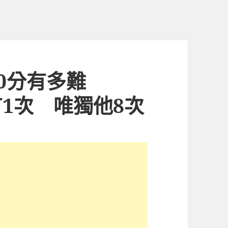
50分有多難
只有1次 唯獨他8次